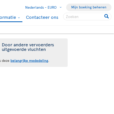
Mijn boeking beheren
Nederlands -
EURO
formatie
Contacteer ons
Door andere vervoerders
uitgevoerde vluchten
s deze
belangrijke mededeling
.