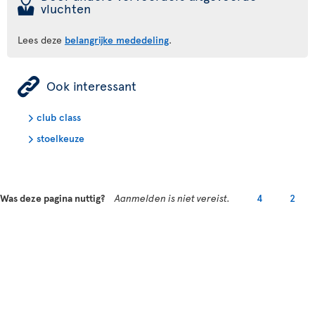
þ
vluchten
Lees deze
belangrijke mededeling
.
ÿ
Ook interessant
club class
stoelkeuze
Was deze pagina nuttig?
Aanmelden is niet vereist.
4
2