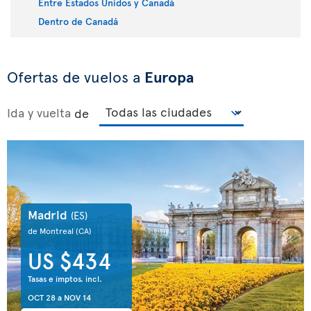
Entre Estados Unidos y Canadá
Dentro de Canadá
Ofertas de vuelos a
Europa
Ida y vuelta
de
Madrid
(ES)
de Montreal
(CA)
US $434
Tasas e imptos. incl.
OCT 28
a
NOV 14