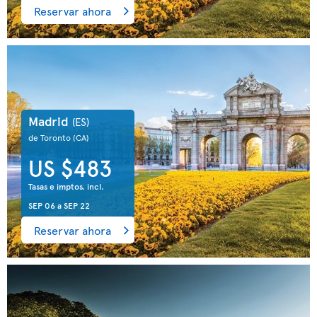
Reservar ahora
Madrid
(ES)
de Toronto
(CA)
US $483
Tasas e imptos. incl.
SEP 06
a
SEP 22
Reservar ahora