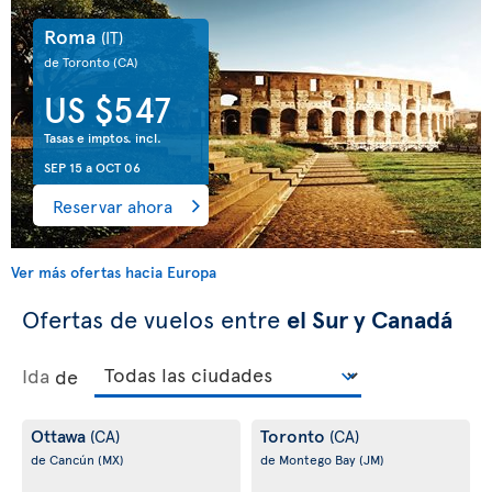
Roma
(IT)
de Toronto
(CA)
US $547
Tasas e imptos. incl.
SEP 15
a
OCT 06
Reservar ahora
Ver más ofertas hacia Europa
Ofertas de vuelos entre
el Sur y Canadá
Ida
de
Ottawa
Toronto
(CA)
(CA)
de Cancún
(MX)
de Montego Bay
(JM)