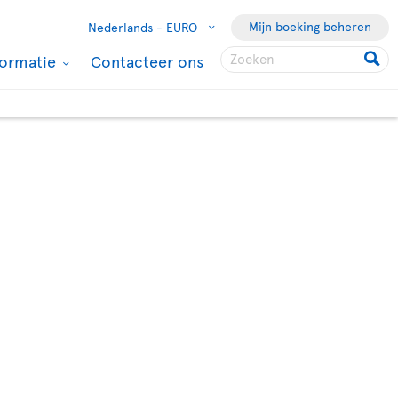
Mijn boeking beheren
Nederlands -
EURO
formatie
Contacteer ons