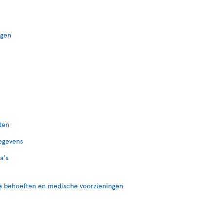
ngen
ten
gegevens
a's
re behoeften en medische voorzieningen