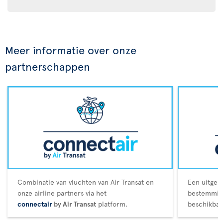
Meer informatie over onze
partnerschappen
Combinatie van vluchten van Air Transat en
Een uitgeb
onze airline partners via het
bestemming
connectair
by Air Transat
platform.
beschikbaa