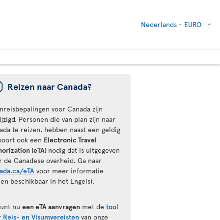
Nederlands -
EURO
ü
Reizen naar Canada?
inreisbepalingen voor Canada zijn
jzigd. Personen die van plan zijn naar
ada te reizen, hebben naast een geldig
poort ook een
Electronic Travel
horization (eTA)
nodig dat is uitgegeven
r de Canadese overheid
.
Ga naar
ada.ca/eTA
voor meer informatie
een beschikbaar in het Engels).
kunt nu
een eTA aanvragen
met de
tool
r Reis- en Visumvereisten
van onze