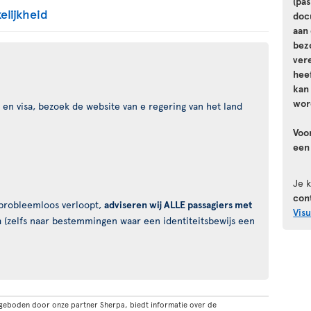
(pa
elijkheid
doc
aan 
bez
vere
hee
kan
wor
en visa, bezoek de website van e regering van het land
Voo
een
Je 
con
s probleemloos verloopt,
adviseren wij ALLE passagiers met
Vis
n
(zelfs naar bestemmingen waar een identiteitsbewijs een
geboden door onze partner Sherpa, biedt informatie over de