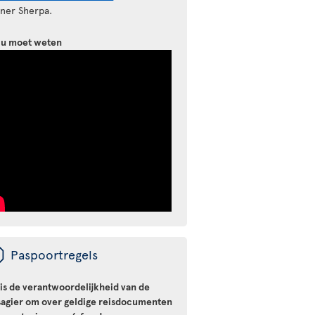
tner Sherpa.
 u moet weten
ü
Paspoortregels
 is de verantwoordelijkheid van de
sagier om over geldige reisdocumenten