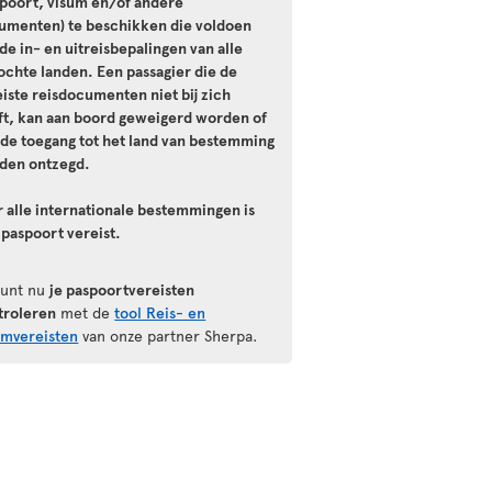
spoort, visum en/of andere
umenten) te beschikken die voldoen
de in- en uitreisbepalingen van alle
ochte landen. Een passagier die de
iste reisdocumenten niet bij zich
ft, kan aan boord geweigerd worden of
 de toegang tot het land van bestemming
den ontzegd.
r alle internationale bestemmingen is
 paspoort vereist.
kunt nu
je paspoortvereisten
troleren
met de
tool Reis- en
umvereisten
van onze partner Sherpa.