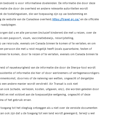
een bedoeld is voor informatieve doeleinden. De informatie die door deze
ormatie die door de overheid en andere relevante autoriteiten wordt
ek de toelatingseisen, die van toepassing zijn op uw bestemming en
tig de website van de Canadese overheid,
https://travel.gc.ca/
en de officiële
e raadplegen.
rgen dat u en alle personen (inclusief kinderen) die met u reizen, over de
 een paspoort, visum, vaccinatiebewijs, reisvrijstelling,
 op uw reisroute, evenals om Canada binnen te komen of te verlaten; en om
 een persoon die met u reist mogelijk heeft (zoals quarantaine, testen of
binnen te komen, door te reizen of te verlaten, evenals om Canada binnen te
igheid of nauwkeurigheid van de informatie die door de Sherpa-tool wordt
 assistentie of informatie die hier of door werknemers of vertegenwoordigers
binnenkomst, doorreis of de naleving van wetten, ongeacht of dergelijke
op een andere manier wordt verstrekt. Air Transat is ook niet
an ook (schade, verliezen, kosten, uitgaven, enz.), die worden geleden door
hikt en niet voldoet aan de toepasselijke wetgeving, ongeacht of deze
ina of het gebruik ervan.
 toegang tot het vliegtuig ontzeggen als u niet over de vereiste documenten
 kan ook zijn dat u de toegang tot een land wordt geweigerd, terwijl u wel