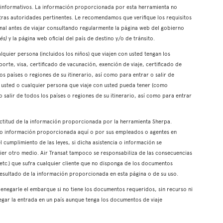
es informativos. La información proporcionada por esta herramienta no
otras autoridades pertinentes. Le recomendamos que verifique los requisitos
onal antes de viajar consultando regularmente la página web del gobierno
és)
y la página web oficial del país de destino y/o de tránsito.
quier persona (incluidos los niños) que viajen con usted tengan los
rte, visa, certificado de vacunación, exención de viaje, certificado de
 los países o regiones de su itinerario, así como para entrar o salir de
ue usted o cualquier persona que viaje con usted pueda tener (como
o salir de todos los países o regiones de su itinerario, así como para entrar
xactitud de la información proporcionada por la herramienta Sherpa.
a o información proporcionada aquí o por sus empleados o agentes en
l cumplimiento de las leyes, si dicha asistencia o información se
er otro medio. Air Transat tampoco se responsabiliza de las consecuencias
 etc.) que sufra cualquier cliente que no disponga de los documentos
resultado de la información proporcionada en esta página o de su uso.
enegarle el embarque si no tiene los documentos requeridos, sin recurso ni
gar la entrada en un país aunque tenga los documentos de viaje