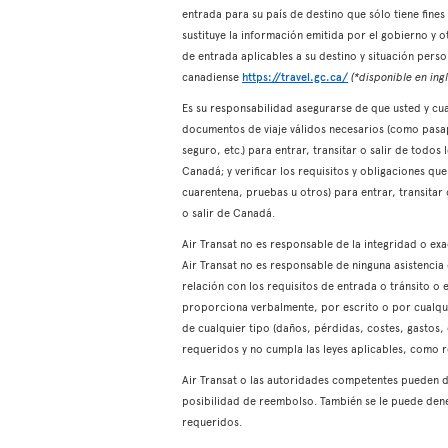
entrada para su país de destino que sólo tiene fin
sustituye la información emitida por el gobierno y 
de entrada aplicables a su destino y situación pers
canadiense
https://travel.gc.ca/
(*disponible en ingl
Es su responsabilidad asegurarse de que usted y cual
documentos de viaje válidos necesarios (como pasapo
seguro, etc.) para entrar, transitar o salir de todos
Canadá; y verificar los requisitos y obligaciones q
cuarentena, pruebas u otros) para entrar, transitar 
o salir de Canadá.
Air Transat no es responsable de la integridad o e
Air Transat no es responsable de ninguna asistenci
relación con los requisitos de entrada o tránsito o e
proporciona verbalmente, por escrito o por cualqui
de cualquier tipo (daños, pérdidas, costes, gastos,
requeridos y no cumpla las leyes aplicables, como 
Air Transat o las autoridades competentes pueden d
posibilidad de reembolso. También se le puede dene
requeridos.