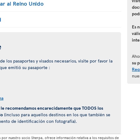
visi
ar al Reino Unido
doc
podr
d
Es 
váli
int
e
Aho
 los pasaportes y visados necesarios, visite por favor la
su 
 que emitió su pasaporte :
Requ
nue
na
,
le recomendamos encarecidamente que TODOS los
do
(incluso para aquellos destinos en los que también se
to de identificación con fotografía).
por nuestro socio Sherpa, ofrece información relativa a los requisitos de