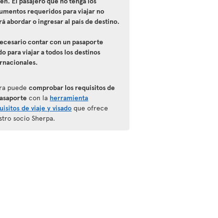
ten. El pasajero que no tenga los
umentos requeridos para viajar no
á abordar o ingresar al país de destino.
necesario contar con un pasaporte
do para viajar a todos los destinos
ernacionales.
ra puede
comprobar los requisitos de
pasaporte
con la
herramienta
isitos de viaje y visado
que ofrece
stro socio Sherpa.