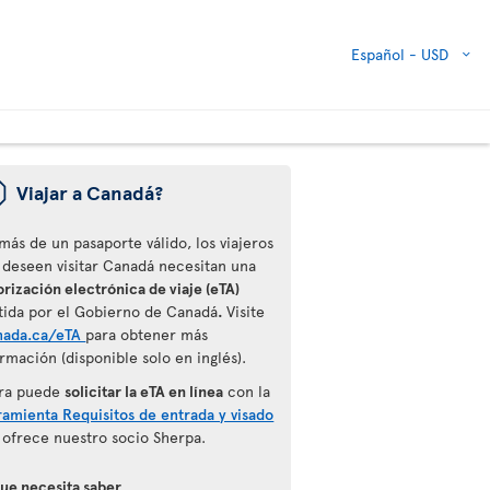
Español -
USD
ü
Viajar a Canadá?
más de un pasaporte válido, los viajeros
 deseen visitar Canadá necesitan una
rización electrónica de viaje (eTA)
tida por el Gobierno de Canadá
.
Visite
nada.ca/eTA
para obtener más
rmación (disponible solo en inglés).
ra puede
solicitar la eTA en línea
con la
ramienta Requisitos de entrada y visado
 ofrece nuestro socio Sherpa.
que necesita saber