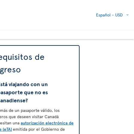
Español -
USD
equisitos de
ngreso
stá viajando con un
pasaporte que no es
canadiense?
más de un pasaporte válido, los
jeros que deseen visitar Canadá
esitan una
autorización electrónica de
e (eTA)
emitida por el Gobierno de