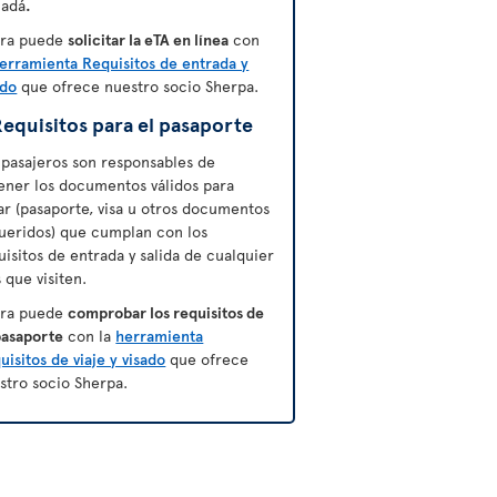
adá
.
ra puede
solicitar la eTA en línea
con
erramienta Requisitos de entrada y
ado
que ofrece nuestro socio Sherpa.
equisitos para el pasaporte
 pasajeros son responsables de
ener los documentos válidos para
jar (pasaporte, visa u otros documentos
ueridos) que cumplan con los
uisitos de entrada y salida de cualquier
s que visiten.
ra puede
comprobar los requisitos de
pasaporte
con la
herramienta
uisitos de viaje y visado
que ofrece
stro socio Sherpa.