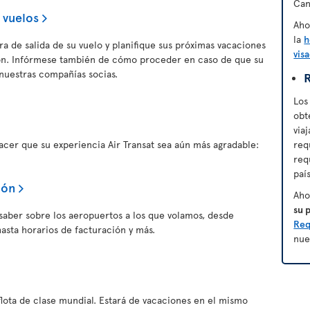
Can
 vuelos
Aho
la
h
a de salida de su vuelo y planifique sus próximas vacaciones
vis
ión. Infórmese también de cómo proceder en caso de que su
nuestras compañías socias.
R
Los
obt
via
er que su experiencia Air Transat sea aún más agradable:
req
req
paí
ión
Aho
su 
saber sobre los aeropuertos a los que volamos, desde
Req
asta horarios de facturación y más.
nue
flota de clase mundial. Estará de vacaciones en el mismo