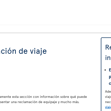
R
ción de viaje
i
E
Ade
amente esta sección con información sobre qué puede
via
esentar una reclamación de equipaje y mucho más.
nec
viaj