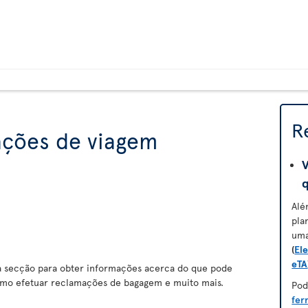
R
ações de viagem
V
Alé
pla
um
(
Ele
eTA
 secção para obter informações acerca do que pode
omo efetuar reclamações de bagagem e muito mais.
Pod
fer