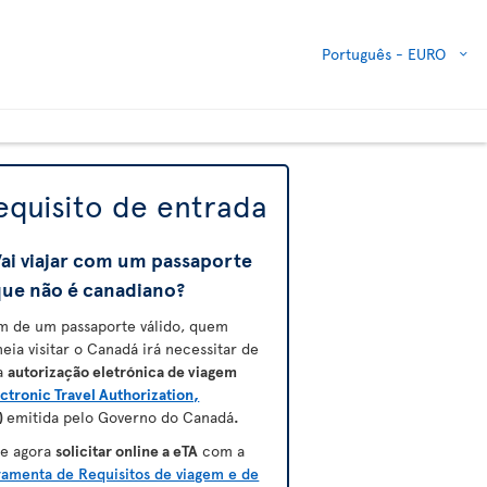
Português -
EURO
equisito de entrada
ai viajar com um passaporte
que não é canadiano?
m de um passaporte válido, quem
neia visitar o Canadá irá necessitar de
a
autorização eletrónica de viagem
ctronic Travel Authorization,
)
emitida pelo Governo do Canadá
.
e agora
solicitar online a eTA
com a
ramenta de Requisitos de viagem e de