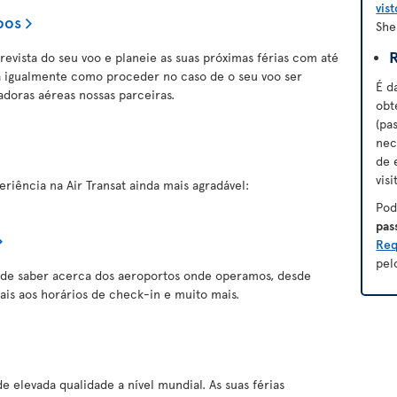
vist
oos
She
prevista do seu voo e planeie as suas próximas férias com até
a igualmente como proceder no caso de o seu voo ser
É d
doras aéreas nossas parceiras.
obt
(pa
nec
de 
visi
riência na Air Transat ainda mais agradável:
Pod
pas
Req
pel
 de saber acerca dos aeroportos onde operamos, desde
is aos horários de check-in e muito mais.
 elevada qualidade a nível mundial. As suas férias