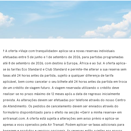
† A oferta «Viaje com tranquilidade» aplica-se a novas reservas individuais
efetuadas entre 5 de junho e 1 de setembro de 2026, para partidas programadas
até 8 de setembro de 2026, com destino à Europa, África e ao Sul. A oferta aplica-
se às tarifas Eco Standard e Club Standard e permite-lhe alterar a sua reserva sem
taxas até 24 horas antes da partida, sujeito a qualquer diferença de tarifa
aplicável, bem como cancelar o seu bilhete até 24 horas antes da partida em troca
de um crédito de viagem futuro. A viagem reservada utilizando o crédito deve
realizar-se no prazo máximo de 12 meses após a data de regresso inicialmente
prevista. As alterações devem ser efetuadas por telefone através do nosso Centro
de Atendimento. Os pedidos de cancelamento devem ser enviados através do
formulário disponibilizado para o efeito na secção «Gerir a minha reserva» em
airtransat.com. A oferta está sujeita a alterações sem aviso prévio e aplica-se
apenas a voos operados pela Air Transat. Podem aplicar-se taxas adicionais para
bagagem e produtos e serviços opcionais. As reservas estão sujeitas aos nossos