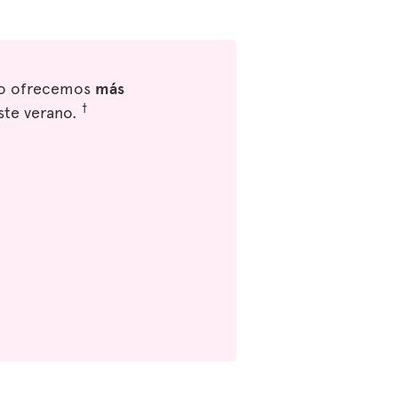
eso ofrecemos
más
†
ste verano.