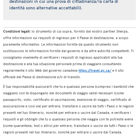
destinazioni in cui una prova di cittadinanza/la carta di
identità sono alternative accettabili).
Condizioni legali:
lo strumento di cui sopra, fornito dal nostro partner Sherpa,
offre informazioni sui requisiti di ingresso per il Paese di destinazione, a scopo
puramente informativo. Le informazioni fornite da questo strumento non
sostituiscono le informazioni fornite dal governo e da altre autorità competenti. Ti
consigliamo vivamente di verificare i requisiti di ingresso applicabili alla tua
destinazione e alla tua situazione personale prima di viaggiare consultando
regolarmente il sito Web del governo canadese
https://travel.gc.ca/
e il sito
ufficiale del Paese di destinazione e/o di transito.
È tua responsabilità assicurarti che tu e qualsiasi persona (compresi i bambini) che
viaggiano con te dispongano dei documenti di viaggio validi necessari (come
passaporto, visto, certificato di vaccinazione, esenzione di viaggio, certificato di
assicurazione e così via) per entrare, transitare o uscire da tutti i Paesi o le regioni
presenti nel tuo itinerario, nonché per entrare o uscire dal Canada, e verificare i
requisiti e gli obblighi che tu o qualsiasi persona che viaggia con te potreste avere
(come quarantena, test o altro) per entrare, transitare o uscire da tutti i Paesi o le
regioni presenti nel tuo itinerario, nonché per entrare o uscire dal Canada.