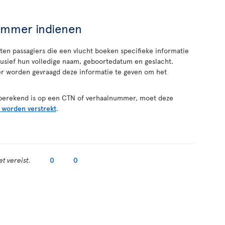
ummer indienen
en passagiers die een vlucht boeken specifieke informatie
lusief hun volledige naam, geboortedatum en geslacht.
r worden gevraagd deze informatie te geven om het
 berekend is op een CTN of verhaalnummer, moet deze
 worden verstrekt
.
t vereist.
0
0