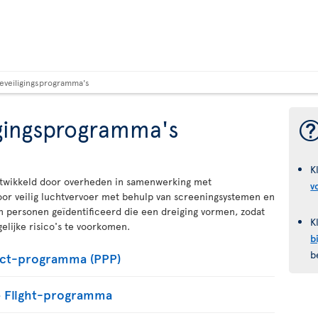
eveiligingsprogramma's
gingsprogramma's
K
twikkeld door overheden in samenwerking met
v
oor veilig luchtvervoer met behulp van screeningsystemen en
en personen geïdentificeerd die een dreiging vormen, zodat
K
ijke risico's te voorkomen.
b
b
ect-programma (PPP)
e Flight-programma