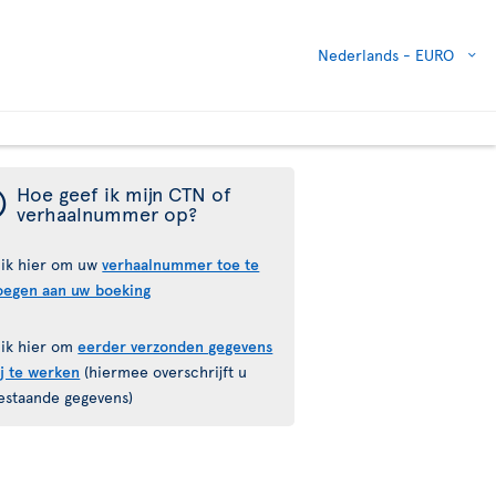
Nederlands -
EURO
¯
Hoe geef ik mijn CTN of
verhaalnummer op?
lik hier om uw
verhaalnummer toe te
oegen aan uw boeking
lik hier om
eerder verzonden gegevens
ij te werken
(hiermee overschrijft u
estaande gegevens)