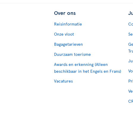
Over ons
J
Reisinformatie
Co
Onze vloot
Se
Bagagetarieven
Ge
Tr
Duurzaam toerisme
Ju
Awards en erkenning (Alleen
Vo
beschikbaar in het Engels en Frans)
Vacatures
Pr
Ve
CR