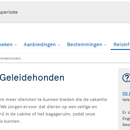
speriode
oeken
Aanbiedingen
Bestemmingen
Reisin
eleidehonden
- Geleidehonden
00 
 om meer diensten te kunnen bieden die de vakantie
tel
We zorgen ervoor dat dieren op een veilige en
Er z
 in de cabine of het bagageruim, zodat onze
Eng
is kunnen.
bes