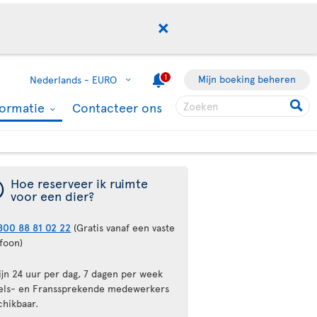
1
Mijn boeking beheren
Nederlands -
EURO
formatie
Contacteer ons
¯
Hoe reserveer ik ruimte
voor een dier?
800 88 81 02 22
(Gratis vanaf een vaste
efoon)
ijn 24 uur per dag, 7 dagen per week
els- en Franssprekende medewerkers
chikbaar.