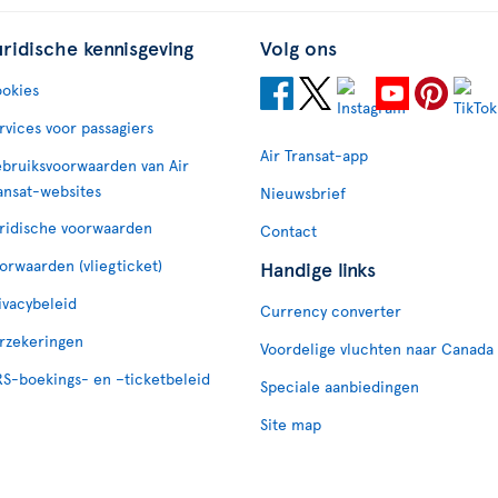
uridische kennisgeving
Volg ons
okies
rvices voor passagiers
Air Transat-app
bruiksvoorwaarden van Air
ansat-websites
Nieuwsbrief
ridische voorwaarden
Contact
orwaarden (vliegticket)
Handige links
ivacybeleid
Currency converter
rzekeringen
Voordelige vluchten naar Canada
S-boekings- en –ticketbeleid
Speciale aanbiedingen
Site map