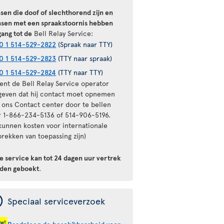
sen die doof of slechthorend zijn en
sen met een spraakstoornis hebben
gang tot de
Bell Relay Service:
0 1 514-529-2822
(Spraak naar TTY)
0 1 514-529-2823
(TTY naar spraak)
0 1 514-529-2824
(TTY naar TTY)
ient de Bell Relay Service operator
geven dat hij contact moet opnemen
 ons Contact center door te bellen
r 1-866-234-5136 of 514-906-5196.
 kunnen kosten voor internationale
rekken van toepassing zijn)
e service kan tot 24 dagen uur vertrek
den geboekt
.
ý
Speciaal serviceverzoek
uw!