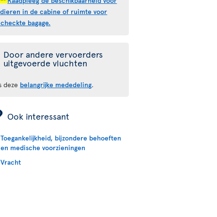
Raadpleeg de beschikbaarheid voor
sdieren in de cabine of ruimte voor
echeckte bagage.
Door andere vervoerders
uitgevoerde vluchten
s deze
belangrijke mededeling
.
ÿ
Ook interessant
Toegankelijkheid, bijzondere behoeften
en medische voorzieningen
Vracht