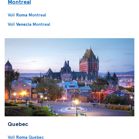
Montreal
Voli
Roma
Montreal
Voli
Venezia
Montreal
Quebec
Voli
Roma
Quebec