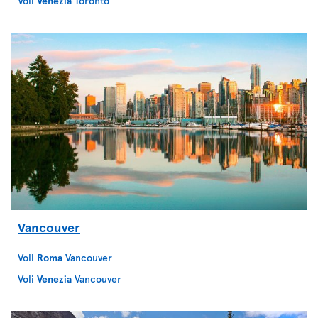
Voli
Venezia
Toronto
Vancouver
Voli
Roma
Vancouver
Voli
Venezia
Vancouver