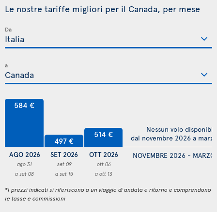
Le nostre tariffe migliori per il Canada, per mese
Da
a
584 €
Nessun volo disponibil
514 €
dal novembre 2026 a marz
497 €
AGO 2026
SET 2026
OTT 2026
NOVEMBRE 2026 - MARZO
ago 31
set 09
ott 06
a set 08
a set 15
a ott 13
*I prezzi indicati si riferiscono a un viaggio di andata e ritorno e comprendono
le tasse e commissioni