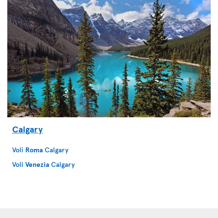
Calgary
Voli
Roma
Calgary
Voli
Venezia
Calgary