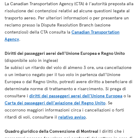
La Canadian Transportation Agency (CTA) è l'autorità preposta alla
risoluzione dei contenziosi relativi ad alcune questioni legate al
trasporto aereo. Per ulteriori informazioni o per presentare un
reclamo presso la Dispute Resolution Branch (sezione
contenziosi) della CTA consulta la
Canadian Transportation
Agency
.
Diritti dei passeggeri aerei dell'Unione Europea e Regno Unito
(disponibile solo in inglese)
Se subisci un ritardo del volo di almeno 3 ore, una cancellazione
o un imbarco negato per il tuo volo in partenza dall'Unione
Europea o dal Regno Unito, potresti avere diritto a beneficiare di
determinate norme di trattamento e risarcimento. Si prega di
consultare i
diritti dei passeggeri aerei dell'Unione Europea
o la
Carta dei passeggeri dell'aviazione del Regno Unito
. Se
occorrono maggiori informazioni circa i cancellazioni o forti
ritardi di voli, consultare il
relativo avviso
.
Quadro giuridico della Convenzione di Montreal
I diritti che i