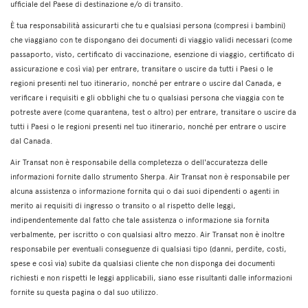
ufficiale del Paese di destinazione e/o di transito.
È tua responsabilità assicurarti che tu e qualsiasi persona (compresi i bambini)
che viaggiano con te dispongano dei documenti di viaggio validi necessari (come
passaporto, visto, certificato di vaccinazione, esenzione di viaggio, certificato di
assicurazione e così via) per entrare, transitare o uscire da tutti i Paesi o le
regioni presenti nel tuo itinerario, nonché per entrare o uscire dal Canada, e
verificare i requisiti e gli obblighi che tu o qualsiasi persona che viaggia con te
potreste avere (come quarantena, test o altro) per entrare, transitare o uscire da
tutti i Paesi o le regioni presenti nel tuo itinerario, nonché per entrare o uscire
dal Canada.
Air Transat non è responsabile della completezza o dell'accuratezza delle
informazioni fornite dallo strumento Sherpa. Air Transat non è responsabile per
alcuna assistenza o informazione fornita qui o dai suoi dipendenti o agenti in
merito ai requisiti di ingresso o transito o al rispetto delle leggi,
indipendentemente dal fatto che tale assistenza o informazione sia fornita
verbalmente, per iscritto o con qualsiasi altro mezzo. Air Transat non è inoltre
responsabile per eventuali conseguenze di qualsiasi tipo (danni, perdite, costi,
spese e così via) subite da qualsiasi cliente che non disponga dei documenti
richiesti e non rispetti le leggi applicabili, siano esse risultanti dalle informazioni
fornite su questa pagina o dal suo utilizzo.