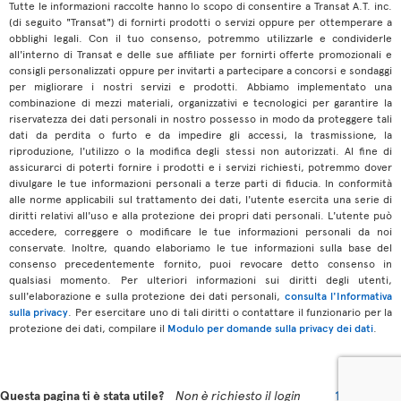
Tutte le informazioni raccolte hanno lo scopo di consentire a Transat A.T. inc.
(di seguito "Transat") di fornirti prodotti o servizi oppure per ottemperare a
obblighi legali. Con il tuo consenso, potremmo utilizzarle e condividerle
all'interno di Transat e delle sue affiliate per fornirti offerte promozionali e
consigli personalizzati oppure per invitarti a partecipare a concorsi e sondaggi
per migliorare i nostri servizi e prodotti. Abbiamo implementato una
combinazione di mezzi materiali, organizzativi e tecnologici per garantire la
riservatezza dei dati personali in nostro possesso in modo da proteggere tali
dati da perdita o furto e da impedire gli accessi, la trasmissione, la
riproduzione, l'utilizzo o la modifica degli stessi non autorizzati. Al fine di
assicurarci di poterti fornire i prodotti e i servizi richiesti, potremmo dover
divulgare le tue informazioni personali a terze parti di fiducia. In conformità
alle norme applicabili sul trattamento dei dati, l'utente esercita una serie di
diritti relativi all'uso e alla protezione dei propri dati personali. L'utente può
accedere, correggere o modificare le tue informazioni personali da noi
conservate. Inoltre, quando elaboriamo le tue informazioni sulla base del
consenso precedentemente fornito, puoi revocare detto consenso in
qualsiasi momento. Per ulteriori informazioni sui diritti degli utenti,
sull'elaborazione e sulla protezione dei dati personali,
consulta l'Informativa
sulla privacy
. Per esercitare uno di tali diritti o contattare il funzionario per la
protezione dei dati, compilare il
Modulo per domande sulla privacy dei dati
.
Questa pagina ti è stata utile?
Non è richiesto il login
17
11