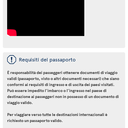
ü
Requisiti del passaporto
È responsabilità dei passeggeri ottenere documenti di viaggio
validi (passaporto, visto o altri documenti necessari) che siano
conformi ai requisiti di ingresso e di uscita dei paesi visitati.
Può essere impedito l’imbarco o l’ingresso nel paese di
destinazione ai passeggeri non in possesso di un documento di
viaggio valido.
Per viaggiare verso tutte le destinazioni internazionali è
richiesto un passaporto valido.