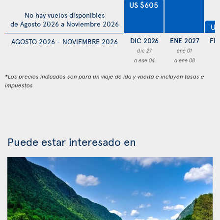
US $605
No hay vuelos disponibles
de Agosto 2026 a Noviembre 2026
US
DIC 2026
ENE 2027
FE
AGOSTO 2026 - NOVIEMBRE 2026
dic 27
ene 01
f
a ene 04
a ene 08
a 
*Los precios indicados son para un viaje de ida y vuelta e incluyen tasas e
impuestos
Puede estar interesado en