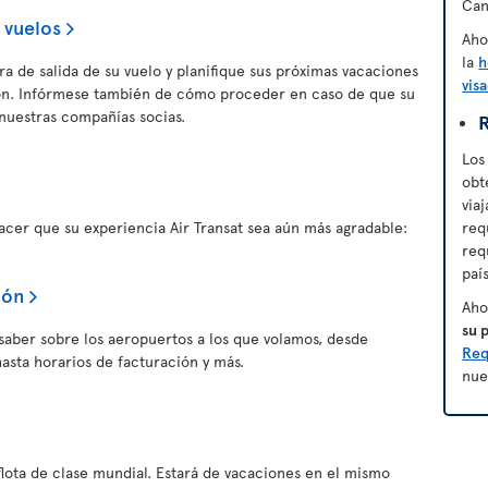
Can
 vuelos
Aho
la
h
a de salida de su vuelo y planifique sus próximas vacaciones
vis
ión. Infórmese también de cómo proceder en caso de que su
nuestras compañías socias.
R
Los
obt
via
er que su experiencia Air Transat sea aún más agradable:
req
req
paí
ión
Aho
su 
saber sobre los aeropuertos a los que volamos, desde
Req
asta horarios de facturación y más.
nue
flota de clase mundial. Estará de vacaciones en el mismo