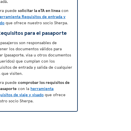
adá
.
ra puede
solicitar la eTA en línea
con
erramienta Requisitos de entrada y
ado
que ofrece nuestro socio Sherpa.
equisitos para el pasaporte
 pasajeros son responsables de
ener los documentos válidos para
jar (pasaporte, visa u otros documentos
ueridos) que cumplan con los
uisitos de entrada y salida de cualquier
s que visiten.
ra puede
comprobar los requisitos de
pasaporte
con la
herramienta
uisitos de viaje y visado
que ofrece
stro socio Sherpa.