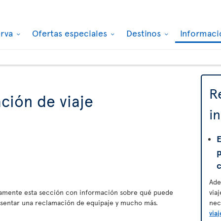
erva
Ofertas especiales
Destinos
Informaci
R
ción de viaje
i
E
Ade
amente esta sección con información sobre qué puede
via
esentar una reclamación de equipaje y mucho más.
nec
viaj