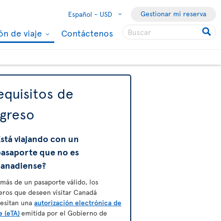
Gestionar mi reserva
Español -
USD
ón de viaje
Contáctenos
equisitos de
ngreso
stá viajando con un
pasaporte que no es
canadiense?
más de un pasaporte válido, los
jeros que deseen visitar Canadá
esitan una
autorización electrónica de
e (eTA)
emitida por el Gobierno de