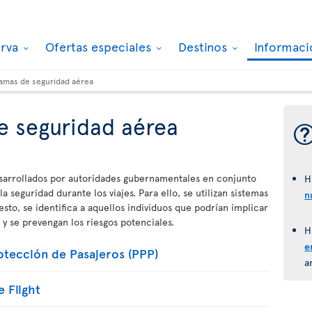
erva
Ofertas especiales
Destinos
Informaci
amas de seguridad aérea
e seguridad aérea
sarrollados por autoridades gubernamentales en conjunto
H
a seguridad durante los viajes. Para ello, se utilizan sistemas
n
 esto, se identifica a aquellos individuos que podrían implicar
 se prevengan los riesgos potenciales.
H
e
tección de Pasajeros (PPP)
a
 Flight