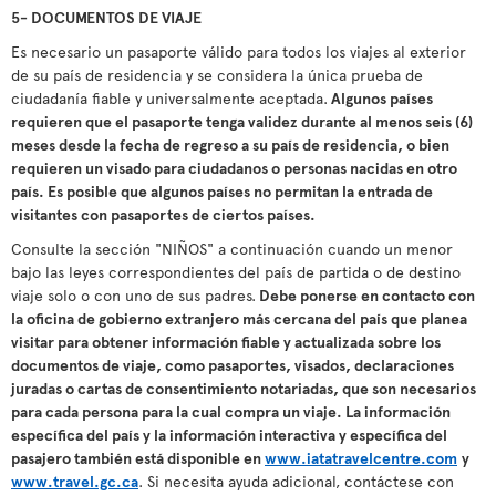
5- DOCUMENTOS DE VIAJE
Es necesario un pasaporte válido para todos los viajes al exterior
de su país de residencia y se considera la única prueba de
ciudadanía fiable y universalmente aceptada.
Algunos países
requieren que el pasaporte tenga validez durante al menos seis (6)
meses desde la fecha de regreso a su país de residencia, o bien
requieren un visado para ciudadanos o personas nacidas en otro
país. Es posible que algunos países no permitan la entrada de
visitantes con pasaportes de ciertos países.
Consulte la sección "NIÑOS" a continuación cuando un menor
bajo las leyes correspondientes del país de partida o de destino
viaje solo o con uno de sus padres.
Debe ponerse en contacto con
la oficina de gobierno extranjero más cercana del país que planea
visitar para obtener información fiable y actualizada sobre los
documentos de viaje, como pasaportes, visados, declaraciones
juradas o cartas de consentimiento notariadas, que son necesarios
para cada persona para la cual compra un viaje. La información
específica del país y la información interactiva y específica del
pasajero también está disponible en
www.iatatravelcentre.com
y
www.travel.gc.ca
. Si necesita ayuda adicional, contáctese con