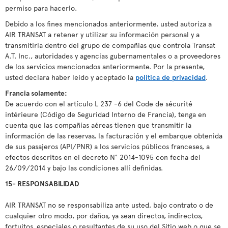
permiso para hacerlo.
Debido a los fines mencionados anteriormente, usted autoriza a
AIR TRANSAT a retener y utilizar su información personal y a
transmitirla dentro del grupo de compañías que controla Transat
A.T. Inc., autoridades y agencias gubernamentales o a proveedores
de los servicios mencionados anteriormente. Por la presente,
usted declara haber leído y aceptado la
política de privacidad
.
Francia solamente:
De acuerdo con el artículo L 237 -6 del Code de sécurité
intérieure (Código de Seguridad Interno de Francia), tenga en
cuenta que las compañías aéreas tienen que transmitir la
información de las reservas, la facturación y el embarque obtenida
de sus pasajeros (API/PNR) a los servicios públicos franceses, a
efectos descritos en el decreto N° 2014-1095 con fecha del
26/09/2014 y bajo las condiciones allí definidas.
15- RESPONSABILIDAD
AIR TRANSAT no se responsabiliza ante usted, bajo contrato o de
cualquier otro modo, por daños, ya sean directos, indirectos,
fortuitos, especiales o resultantes de su uso del Sitio web o que se