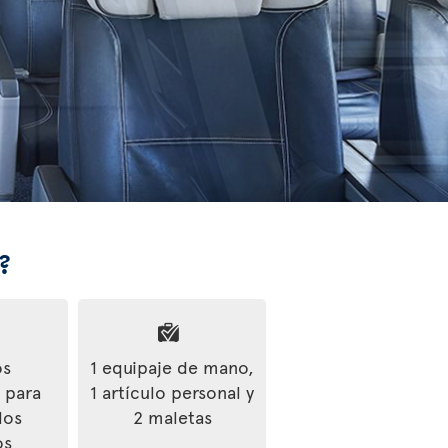
?
os
1 equipaje de mano,
s para
1 artículo personal y
los
2 maletas
os