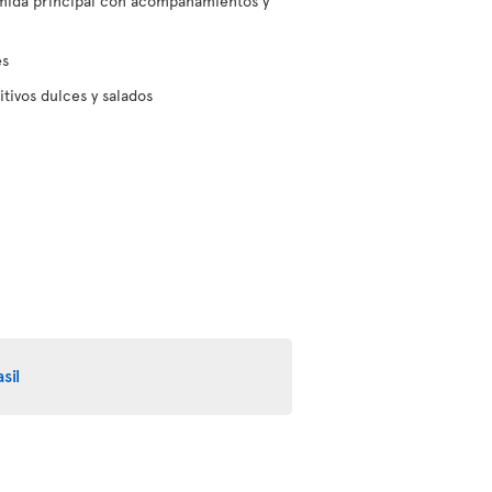
omida principal con acompañamientos y
es
itivos dulces y salados
sil