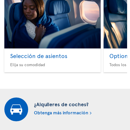
Selección de asientos
Option 
Elija su comodidad
Todos los e
¿Alquileres de coches?
Obtenga más información