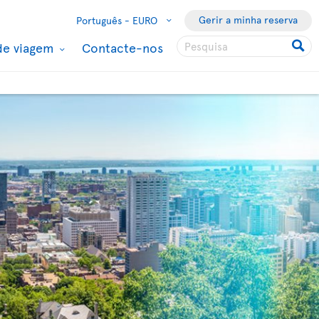
Gerir a minha reserva
Português -
EURO
de viagem
Contacte-nos