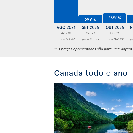
409 €
399 €
AGO 2026
SET 2026
OUT 2026
N
Ago 30
Set 22
Out 16
para Set 07
para Set 29
para Out 22
p
*Os preços apresentados são para uma viagem d
Canada todo o ano