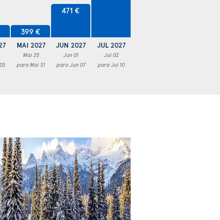
471 €
€
399 €
27
MAI 2027
JUN 2027
JUL 2027
Mai 25
Jun 01
Jul 02
 03
para Mai 31
para Jun 07
para Jul 10