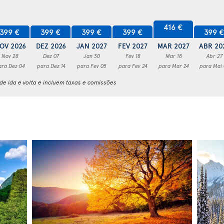
416 €
399 €
399 €
399 €
399 €
399 
OV 2026
DEZ 2026
JAN 2027
FEV 2027
MAR 2027
ABR 20
Nov 28
Dez 07
Jan 30
Fev 18
Mar 18
Abr 27
ara Dez 04
para Dez 14
para Fev 05
para Fev 24
para Mar 24
para Mai
e ida e volta e incluem taxas e comissões