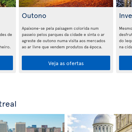
Outono
Inv
Apaixone-se pela paisagem colorida num
Mesmo 
ades de
passeio pelos parques da cidade e sinta o ar
desfru
agreste de outono numa visita aos mercados
do lequ
heiro.
ao ar livre que vendem produtos da época.
na cid
Veja as ofertas
real