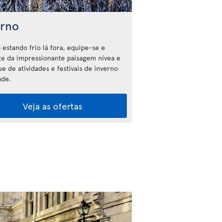
erno
estando frio lá fora, equipe-se e
te da impressionante paisagem nívea e
e de atividades e festivais de inverno
ade.
Veja as ofertas