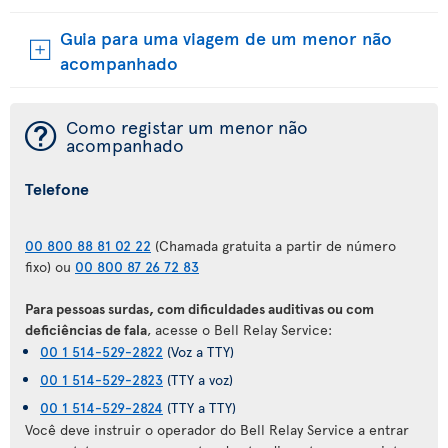
Guia para uma viagem de um menor não
acompanhado
¯
Como registar um menor não
acompanhado
Telefone
00 800 88 81 02 22
(Chamada gratuita a partir de número
fixo) ou
00 800 87 26 72 83
Para pessoas surdas, com dificuldades auditivas ou com
deficiências de fala
, acesse o Bell Relay Service:
00 1 514-529-2822
(Voz a TTY)
00 1 514-529-2823
(TTY a voz)
00 1 514-529-2824
(TTY a TTY)
Você deve instruir o operador do Bell Relay Service a entrar