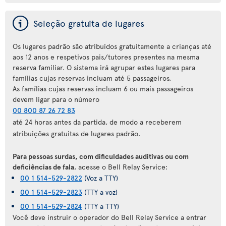
ý
Seleção gratuita de lugares
Os lugares padrão são atribuídos gratuitamente a crianças até
aos 12 anos e respetivos pais/tutores presentes na mesma
reserva familiar. O sistema irá agrupar estes lugares para
famílias cujas reservas incluam até 5 passageiros.
As famílias cujas reservas incluam 6 ou mais passageiros
devem ligar para o número
00 800 87 26 72 83
até 24 horas antes da partida, de modo a receberem
atribuições gratuitas de lugares padrão.
Para pessoas surdas, com dificuldades auditivas ou com
deficiências de fala
, acesse o Bell Relay Service:
00 1 514-529-2822
(Voz a TTY)
00 1 514-529-2823
(TTY a voz)
00 1 514-529-2824
(TTY a TTY)
Você deve instruir o operador do Bell Relay Service a entrar