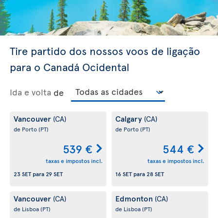
Tire partido dos nossos voos de ligação
para o Canadá Ocidental
Ida e volta
de
Vancouver
Calgary
(CA)
(CA)
de Porto
(PT)
de Porto
(PT)
539 €
544 €
taxas e impostos incl.
taxas e impostos incl.
23 SET
para
29 SET
16 SET
para
28 SET
Vancouver
Edmonton
(CA)
(CA)
de Lisboa
(PT)
de Lisboa
(PT)