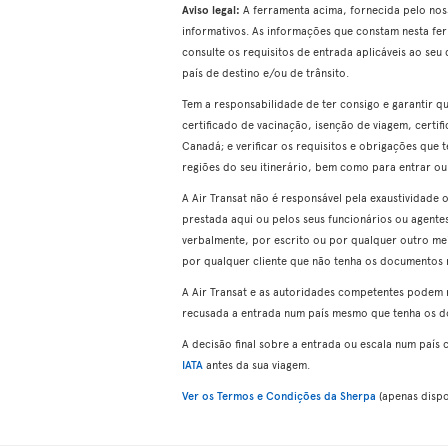
Aviso legal:
A ferramenta acima, fornecida pelo noss
informativos. As informações que constam nesta fe
consulte os requisitos de entrada aplicáveis ao seu d
país de destino e/ou de trânsito.
Tem a responsabilidade de ter consigo e garantir q
certificado de vacinação, isenção de viagem, certifi
Canadá; e verificar os requisitos e obrigações que 
regiões do seu itinerário, bem como para entrar ou
A Air Transat não é responsável pela exaustividade
prestada aqui ou pelos seus funcionários ou agentes
verbalmente, por escrito ou por qualquer outro mei
por qualquer cliente que não tenha os documentos ne
A Air Transat e as autoridades competentes podem 
recusada a entrada num país mesmo que tenha os d
A decisão final sobre a entrada ou escala num país
IATA
antes da sua viagem.
Ver os Termos e Condições da Sherpa
(apenas dispon