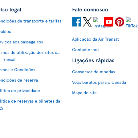
iso legal
Fale connosco
ndições de transporte e tarifas
okies
Aplicação da Air Transat
rviços aos passageiros
Contacte-nos
rmos de utilização dos sites da
Ligações rápidas
r Transat
rmos e Condições
Conversor de moedas
ndições de reserva
Voos baratos para o Canadá
lítica de privacidade
Mapa do site
lítica de reservas e bilhetes da
RS