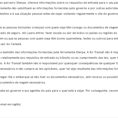
o parceiro Sherpa, oferece informações sobre os requisitos de entrada para o seu país
rramenta não substituem as informações fornecidas pelo governo e por outras autorid
estino e à sua situação pessoal antes de viajar visitando regularmente o site do governo 
ue as pessoas (incluindo crianças) com quem viaja têm consigo os documentos de viagem
cado de seguro, etc.) para entrar, fazer escala ou sair de todos os países ou regiões d
tem ou que as pessoas com quem viaja têm (como quarentena, testes ou outros) para entr
 sair do Canadá.
 ou exatidão das informações fornecidas pela ferramenta Sherpa. A Air Transat não é re
 relativamente aos requisitos de entrada ou trânsito ou ao cumprimento das leis, quer 
o. A Air Transat também não é responsável por quaisquer consequências de qualquer tip
cessários e não cumpra as leis aplicáveis, quer tal seja resultante das informações for
negar-lhe o embarque se não tiver os documentos necessários, sem recurso ou possib
ocumentos de viagem necessários.
 cabe ao governo e aos agentes do país para o qual está a viajar. Por conseguinte, rec
ível em inglês).