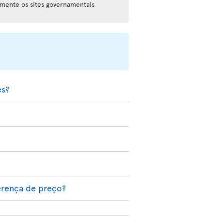
rmente os sites governamentais
es?
erença de preço?