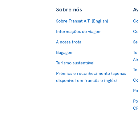
Sobre nós
Av
Sobre Transat A.T. (English)
Co
Informações de viagem
Co
A nossa frota
Se
Bagagem
Te
Ai
Turismo sustentável
Te
Prémios e reconhecimento (apenas
Co
disponível em francês e inglês)
Po
Po
C