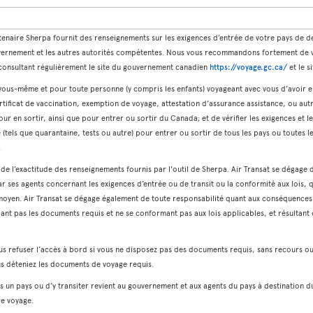
tenaire Sherpa fournit des renseignements sur les exigences d’entrée de votre pays de des
vernement et les autres autorités compétentes. Nous vous recommandons fortement de vér
n consultant régulièrement le site du gouvernement canadien
https://voyage.gc.ca/
et le s
r vous-même et pour toute personne (y compris les enfants) voyageant avec vous d’avoir 
tificat de vaccination, exemption de voyage, attestation d’assurance assistance, ou autr
pour en sortir, ainsi que pour entrer ou sortir du Canada; et de vérifier les exigences et
tels que quarantaine, tests ou autre) pour entrer ou sortir de tous les pays ou toutes le
.
t de l’exactitude des renseignements fournis par l'outil de Sherpa. Air Transat se dégage 
ar ses agents concernant les exigences d’entrée ou de transit ou la conformité aux lois, q
 moyen. Air Transat se dégage également de toute responsabilité quant aux conséquence
dant pas les documents requis et ne se conformant pas aux lois applicables, et résultan
us refuser l’accès à bord si vous ne disposez pas des documents requis, sans recours o
ous déteniez les documents de voyage requis.
dans un pays ou d’y transiter revient au gouvernement et aux agents du pays à destinati
re voyage.