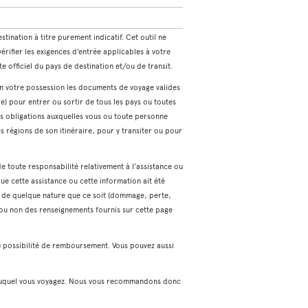
tination à titre purement indicatif. Cet outil ne
ifier les exigences d’entrée applicables à votre
ite officiel du pays de destination et/ou de transit.
en votre possession les documents de voyage valides
e) pour entrer ou sortir de tous les pays ou toutes
 les obligations auxquelles vous ou toute personne
s régions de son itinéraire, pour y transiter ou pour
de toute responsabilité relativement à l’assistance ou
ue cette assistance ou cette information ait été
s de quelque nature que ce soit (dommage, perte,
t ou non des renseignements fournis sur cette page
u possibilité de remboursement. Vous pouvez aussi
on duquel vous voyagez. Nous vous recommandons donc