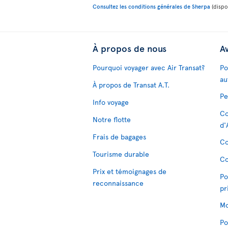
Consultez les conditions générales de Sherpa
(dispon
À propos de nous
Av
Pourquoi voyager avec Air Transat?
Po
au
À propos de Transat A.T.
Pe
Info voyage
Co
Notre flotte
d'
Frais de bagages
Co
Tourisme durable
Co
Prix et témoignages de
Po
reconnaissance
pr
Mo
Po