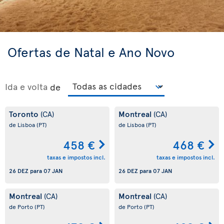
Ofertas de Natal e Ano Novo
Ida e volta
de
Toronto
Montreal
(CA)
(CA)
de Lisboa
(PT)
de Lisboa
(PT)
458 €
468 €
taxas e impostos incl.
taxas e impostos incl.
26 DEZ
para
07 JAN
26 DEZ
para
07 JAN
Montreal
Montreal
(CA)
(CA)
de Porto
(PT)
de Porto
(PT)