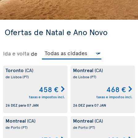
Ofertas de Natal e Ano Novo
Ida e volta
de
Toronto
Montreal
(CA)
(CA)
de Lisboa
(PT)
de Lisboa
(PT)
458 €
468 €
taxas e impostos incl.
taxas e impostos incl.
26 DEZ
para
07 JAN
26 DEZ
para
07 JAN
Montreal
Montreal
(CA)
(CA)
de Porto
(PT)
de Porto
(PT)