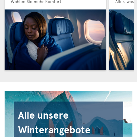
Wählen Sie mehr Komfort
Alles, was 
Alle unsere
Winterangebote