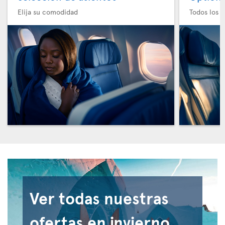
Elija su comodidad
Todos los e
Ver todas nuestras
ofertas en invierno