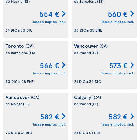
de Madrid
(ES)
de Barcelona
(ES)
554 €
560 €
Tasas e imptos. incl.
Tasas e imptos. incl.
24 DIC
a
30 DIC
30 DIC
a
05 ENE
Toronto
Vancouver
(CA)
(CA)
de Barcelona
(ES)
de Madrid
(ES)
566 €
573 €
Tasas e imptos. incl.
Tasas e imptos. incl.
30 DIC
a
08 ENE
24 DIC
a
30 DIC
Vancouver
Calgary
(CA)
(CA)
de Málaga
(ES)
de Madrid
(ES)
582 €
582 €
Tasas e imptos. incl.
Tasas e imptos. incl.
23 DIC
a
31 DIC
24 DIC
a
01 ENE