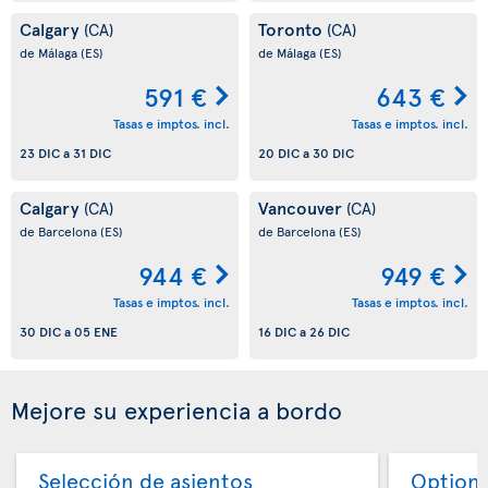
Calgary
Toronto
(CA)
(CA)
de Málaga
(ES)
de Málaga
(ES)
591 €
643 €
Tasas e imptos. incl.
Tasas e imptos. incl.
23 DIC
a
31 DIC
20 DIC
a
30 DIC
Calgary
Vancouver
(CA)
(CA)
de Barcelona
(ES)
de Barcelona
(ES)
944 €
949 €
Tasas e imptos. incl.
Tasas e imptos. incl.
30 DIC
a
05 ENE
16 DIC
a
26 DIC
Mejore su experiencia a bordo
Selección de asientos
Option 