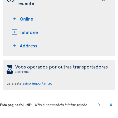
recente
Online
Telefone
Address
þ
Voos operados por outras transportadoras
aéreas
Leia este
aviso importante
.
Esta página foi útil?
Não é necessário iniciar sessão
0
0