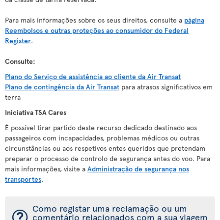
Para mais informações sobre os seus direitos, consulte a
página
Reembolsos e outras proteções ao consumidor do Federal
Register
.
Consulte:
Plano do Serviço de assistência ao cliente da Air Transat
Plano de contingência da Air Transat
para atrasos significativos em
terra
Iniciativa TSA Cares
É possível tirar partido deste recurso dedicado destinado aos
passageiros com incapacidades, problemas médicos ou outras
circunstâncias ou aos respetivos entes queridos que pretendam
preparar o processo de controlo de segurança antes do voo. Para
mais informações, visite a
Administração de segurança nos
transportes
.
Como registar uma reclamação ou um
¯
comentário relacionados com a sua viagem