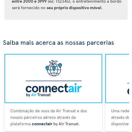
entre 2000 e 3999
(ex: TS2345), o entretenimento a bordo
será fornecido no
seu próprio dispositivo móvel
.
Saiba mais acerca as nossas parcerias
Combinação de voos da Air Transat e dos
Uma rede a
nossos parceiros aéreos através da
através do
plataforma
connectair
by Air Transat
.
disponívei