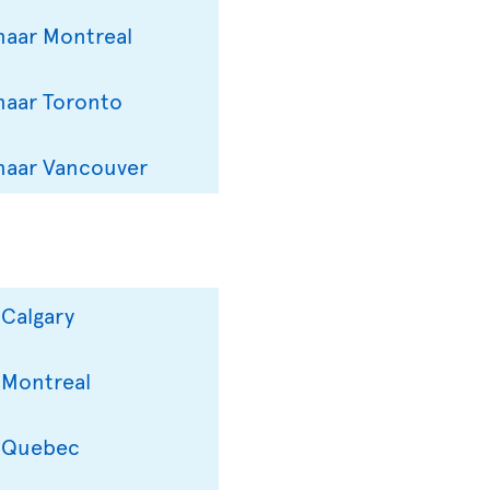
naar Montreal
naar Toronto
naar Vancouver
 Calgary
 Montreal
r Quebec