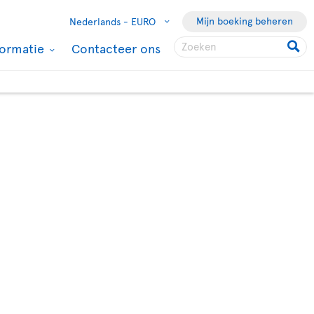
Mijn boeking beheren
Nederlands -
EURO
formatie
Contacteer ons