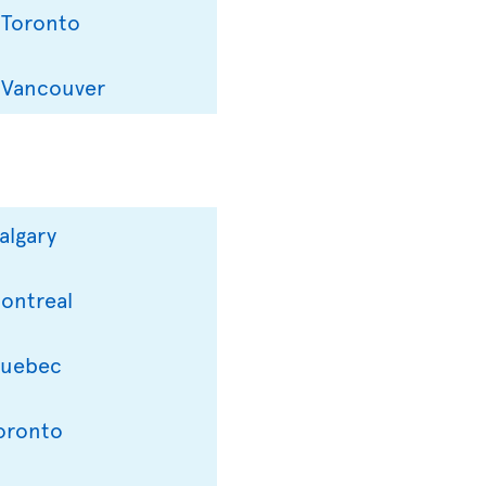
 Toronto
r Vancouver
algary
Montreal
 Quebec
Toronto