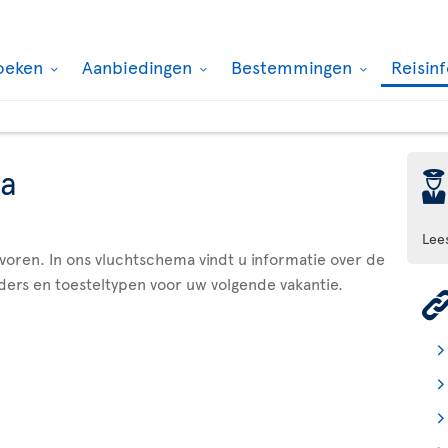
oeken
Aanbiedingen
Bestemmingen
Reisin
a
þ
Lee
evoren. In ons vluchtschema vindt u informatie over de
ders en toesteltypen voor uw volgende vakantie.