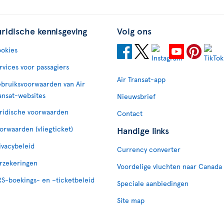
uridische kennisgeving
Volg ons
okies
rvices voor passagiers
Air Transat-app
bruiksvoorwaarden van Air
ansat-websites
Nieuwsbrief
ridische voorwaarden
Contact
orwaarden (vliegticket)
Handige links
ivacybeleid
Currency converter
rzekeringen
Voordelige vluchten naar Canada
S-boekings- en –ticketbeleid
Speciale aanbiedingen
Site map