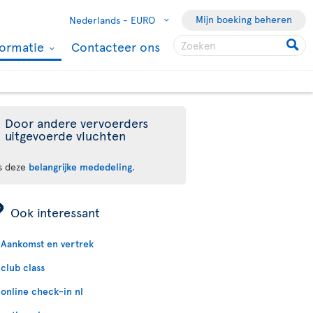
Mijn boeking beheren
Nederlands -
EURO
formatie
Contacteer ons
Door andere vervoerders
uitgevoerde vluchten
s deze
belangrijke mededeling
.
ÿ
Ook interessant
Aankomst en vertrek
club class
online check-in nl