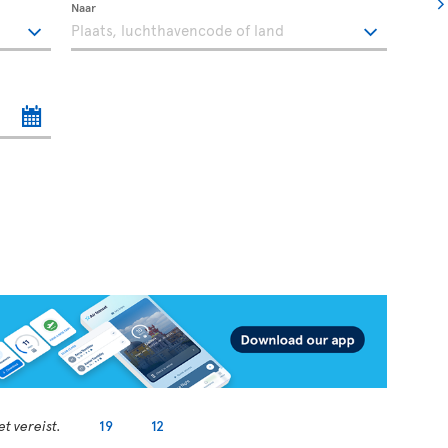
Naar
t vereist.
19
12