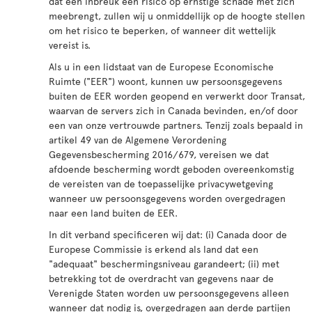
dat een inbreuk een risico op ernstige schade met zich
meebrengt, zullen wij u onmiddellijk op de hoogte stellen
om het risico te beperken, of wanneer dit wettelijk
vereist is.
Als u in een lidstaat van de Europese Economische
Ruimte ("EER") woont, kunnen uw persoonsgegevens
buiten de EER worden geopend en verwerkt door Transat,
waarvan de servers zich in Canada bevinden, en/of door
een van onze vertrouwde partners. Tenzij zoals bepaald in
artikel 49 van de Algemene Verordening
Gegevensbescherming 2016/679, vereisen we dat
afdoende bescherming wordt geboden overeenkomstig
de vereisten van de toepasselijke privacywetgeving
wanneer uw persoonsgegevens worden overgedragen
naar een land buiten de EER.
In dit verband specificeren wij dat: (i) Canada door de
Europese Commissie is erkend als land dat een
"adequaat" beschermingsniveau garandeert; (ii) met
betrekking tot de overdracht van gegevens naar de
Verenigde Staten worden uw persoonsgegevens alleen
wanneer dat nodig is, overgedragen aan derde partijen