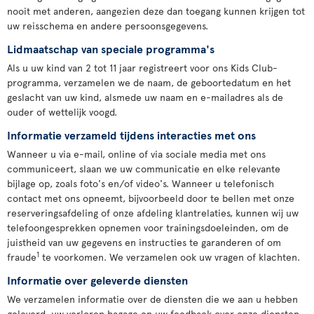
nooit met anderen, aangezien deze dan toegang kunnen krijgen tot
uw reisschema en andere persoonsgegevens.
Lidmaatschap van speciale programma's
Als u uw kind van 2 tot 11 jaar registreert voor ons Kids Club-
programma, verzamelen we de naam, de geboortedatum en het
geslacht van uw kind, alsmede uw naam en e-mailadres als de
ouder of wettelijk voogd.
Informatie verzameld tijdens interacties met ons
Wanneer u via e-mail, online of via sociale media met ons
communiceert, slaan we uw communicatie en elke relevante
bijlage op, zoals foto's en/of video's. Wanneer u telefonisch
contact met ons opneemt, bijvoorbeeld door te bellen met onze
reserveringsafdeling of onze afdeling klantrelaties, kunnen wij uw
telefoongesprekken opnemen voor trainingsdoeleinden, om de
juistheid van uw gegevens en instructies te garanderen of om
1
fraude
te voorkomen. We verzamelen ook uw vragen of klachten.
Informatie over geleverde diensten
We verzamelen informatie over de diensten die we aan u hebben
geleverd, uw verloren bagage en uw feedback over onze diensten