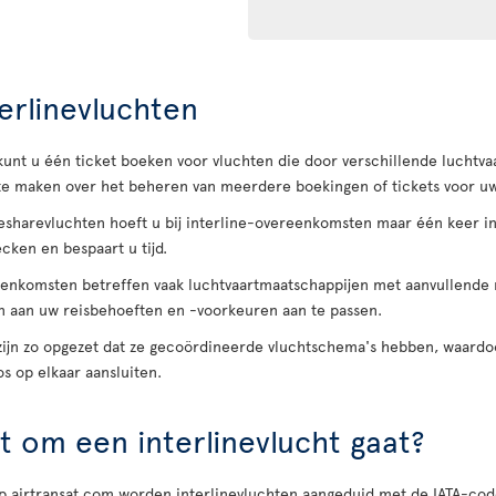
erlinevluchten
 kunt u één ticket boeken voor vluchten die door verschillende luchtv
te maken over het beheren van meerdere boekingen of tickets voor uw
odesharevluchten hoeft u bij interline-overeenkomsten maar één keer i
cken en bespaart u tijd.
eenkomsten betreffen vaak luchtvaartmaatschappijen met aanvullende rou
n aan uw reisbehoeften en -voorkeuren aan te passen.
 zijn zo opgezet dat ze gecoördineerde vluchtschema's hebben, waard
s op elkaar aansluiten.
t om een interlinevlucht gaat?
 airtransat.com worden interlinevluchten aangeduid met de IATA-cod