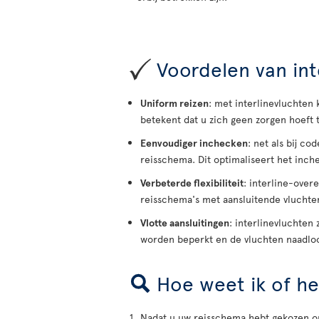
Voordelen van int
Uniform reizen
: met interlinevluchten
betekent dat u zich geen zorgen hoeft 
Eenvoudiger inchecken
: net als bij c
reisschema. Dit optimaliseert het inche
Verbeterde flexibiliteit
: interline-over
reisschema's met aansluitende vluchte
Vlotte aansluitingen
: interlinevluchten
worden beperkt en de vluchten naadloo
Hoe weet ik of he
Nadat u uw reisschema hebt gekozen op