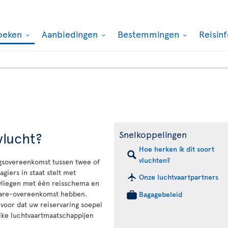
oeken
Aanbiedingen
Bestemmingen
Reisin
vlucht?
Snelkoppelingen
Hoe herken ik dit soort
vluchten?
ngsovereenkomst tussen twee of
giers in staat stelt met
Onze luchtvaartpartners
vliegen met één reisschema en
share-overeenkomst hebben.
Bagagebeleid
voor dat uw reiservaring soepel
lke luchtvaartmaatschappijen