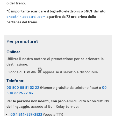
o del treno.
*È importante scaricare il biglietto elettronico SNCF dal sito
check-in.accesrail.com
a partire da 72 ore prima della
partenza del treno.
Per prenotare?
Online:
Utilizza il nostro motore di prenotazione per selezionare la
destinazione.
L'icona di TGV AIR
appare se il servizio è disponibile.
Telefono:
00 800 88 81 02 22
(Numero gratuito da telefono fisso) o
00
800 87 26 72 83
Per le persone non udenti, con problemi di udito o con disturbi
del linguaggio
, accede al Bell Relay Service:
00 1 514-529-2822
(Voce a TTY)