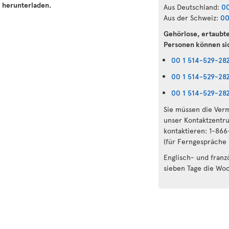
m
herunterladen.
Aus Deutschland:
00
Aus der Schweiz:
00
Gehörlose, ertaubt
Personen können si
00 1 514-529-28
00 1 514-529-28
00 1 514-529-28
Sie müssen die Verm
unser Kontaktzentr
kontaktieren: 1-86
(für Ferngespräche
Englisch- und franz
sieben Tage die Wo