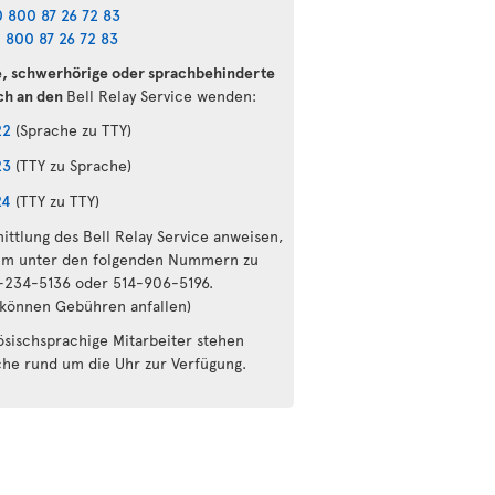
 800 87 26 72 83
 800 87 26 72 83
e, schwerhörige oder sprachbehinderte
ch an den
Bell Relay Service wenden:
22
(Sprache zu TTY)
23
(TTY zu Sprache)
24
(TTY zu TTY)
ittlung des Bell Relay Service anweisen,
um unter den folgenden Nummern zu
6-234-5136 oder 514-906-5196.
 können Gebühren anfallen)
ösischsprachige Mitarbeiter stehen
che rund um die Uhr zur Verfügung.