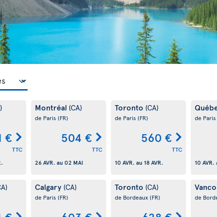
Montréal
Toronto
Québ
)
(CA)
(CA)
de Paris
(FR)
de Paris
(FR)
de Pari
1 €
504 €
560 €
TTC
TTC
TTC
R.
26 AVR.
au
02 MAI
10 AVR.
au
18 AVR.
10 AVR.
Calgary
Toronto
Vanco
CA)
(CA)
(CA)
de Paris
(FR)
de Bordeaux
(FR)
de Bord
4 €
603 €
628 €