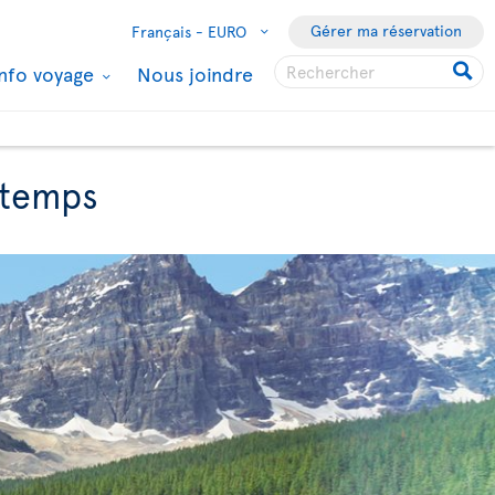
Gérer ma réservation
Français -
EURO
Info voyage
Nous joindre
ntemps