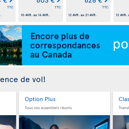
TTC
TTC
TTC
.
10 AVR.
au
16 AVR.
12 AVR.
au
21 AVR.
12 AVR.
ience de vol!
Option Plus
Cla
Tous vos essentiels réunis
Trans