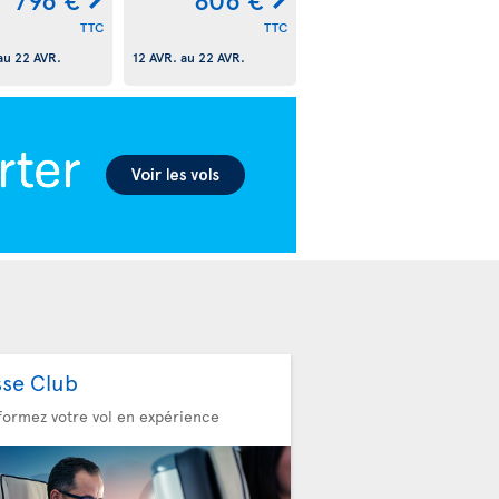
TTC
TTC
au
22 AVR.
12 AVR.
au
22 AVR.
sse Club
formez votre vol en expérience