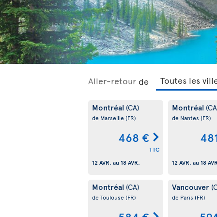
Aller-retour
de
Montréal
Montréal
(CA)
(CA
de Marseille
(FR)
de Nantes
(FR)
468 €
48
TTC
12 AVR.
au
18 AVR.
12 AVR.
au
18 AV
Montréal
Vancouver
(CA)
(
de Toulouse
(FR)
de Paris
(FR)
584 €
59