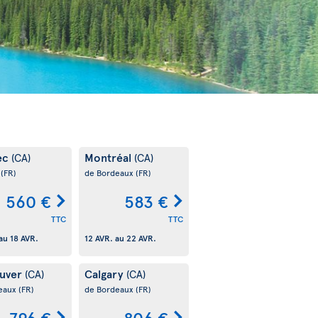
ec
Montréal
(CA)
(CA)
s
(FR)
de Bordeaux
(FR)
560 €
583 €
TTC
TTC
au
18 AVR.
12 AVR.
au
22 AVR.
uver
Calgary
(CA)
(CA)
eaux
(FR)
de Bordeaux
(FR)
796 €
806 €