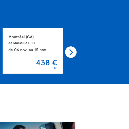
Montréal 
(CA)
Toronto 
(CA)
de Marseille 
(FR)
de Paris 
(FR)
de
06 nov.
au
15 nov.
de
11 oct.
au
17 oct.
438 €
458 €
TTC
TTC