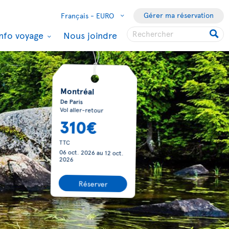
Gérer ma réservation
Français -
EURO
Info voyage
Nous joindre
Montréal
De Paris
Vol aller-retour
310€
TTC
06 oct. 2026
au
12 oct.
2026
Réserver