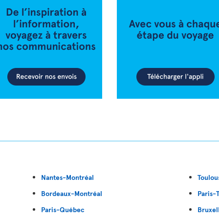
Nantes-Montréal
Toulou
Bordeaux-Montréal
Paris-
Paris-Québec
Bruxel