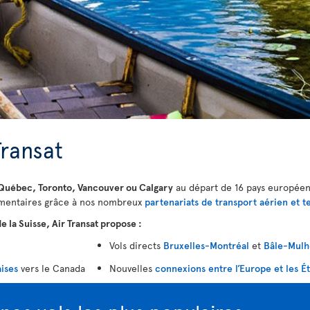
Transat
Québec, Toronto, Vancouver ou Calgary
au départ de 16 pays européens
lémentaires grâce à nos nombreux
partenariats de transport aérien et t
e la Suisse, Air Transat propose :
Vols directs
Bruxelles-Montréal
et
Bâle-Mulh
aises
vers le Canada
Nouvelles
connexions entre l’Europe et les É