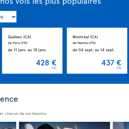
nos vols les plus populaires
Québec 
(CA)
Montréal 
(CA)
de Paris 
(FR)
de Nantes 
(FR)
de
11 janv.
au
18 janv.
de
04 sept.
au
14 sept.
428 €
437 €
TTC
TTC
ience
er chacun de vos besoins.