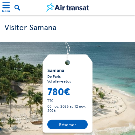
Menu
Visiter Samana
Samana
De Paris
Vol aller-retour
780€
TTC
05 nov. 2026
au
12 nov.
2026
Réserver