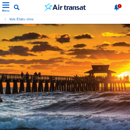
1
Menu
Vols États-Unis