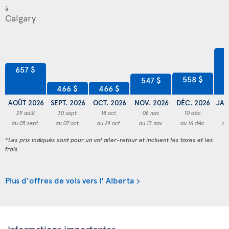
à
8
657 $
558 $
547 $
466 $
466 $
AOÛT 2026
SEPT. 2026
OCT. 2026
NOV. 2026
DÉC. 2026
JAN
29 août
30 sept.
18 oct.
06 nov.
10 déc.
3
au 05 sept.
au 07 oct.
au 24 oct.
au 13 nov.
au 16 déc.
au
*Les prix indiqués sont pour un vol aller-retour et incluent les taxes et les
frais
Plus d'offres de vols vers l' Alberta
Informations importantes