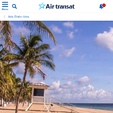
1
Menu
Vols États-Unis