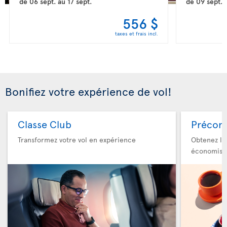
de
06 sept.
au
17 sept.
de
09 sept.
556 $
taxes et frais incl.
Bonifiez votre expérience de vol!
Classe Club
Précom
Transformez votre vol en expérience
Obtenez le
économise