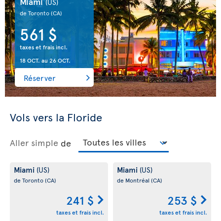
Miami
(US)
de Toronto
(CA)
561 $
taxes et frais incl.
18 OCT.
au
26 OCT.
Réserver
Vols vers la Floride
Aller simple
de
Miami
Miami
(US)
(US)
de Toronto
(CA)
de Montréal
(CA)
241 $
253 $
taxes et frais incl.
taxes et frais incl.