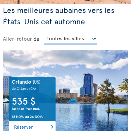
Les meilleures aubaines vers les
États-Unis cet automne
Aller-retour
de
Orlando
(US)
de Ottawa
(CA)
535 $
taxes et frais incl.
18 NOV.
au
26 NOV.
Réserver