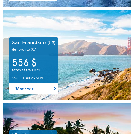
San Francisco
(US)
de Toronto
(CA)
556 $
taxes et frais incl.
16 SEPT.
au
23 SEPT.
Réserver