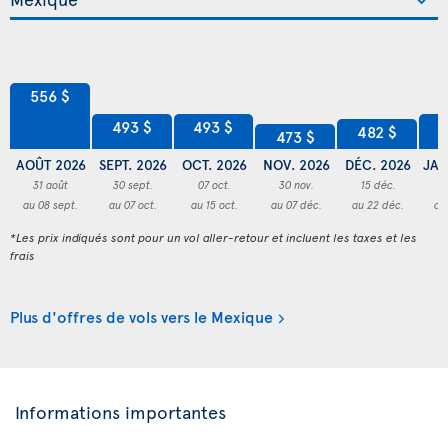
556 $
493 $
493 $
4
482 $
473 $
AOÛT 2026
SEPT. 2026
OCT. 2026
NOV. 2026
DÉC. 2026
JAN
31 août
30 sept.
07 oct.
30 nov.
15 déc.
1
au 08 sept.
au 07 oct.
au 15 oct.
au 07 déc.
au 22 déc.
au
*Les prix indiqués sont pour un vol aller-retour et incluent les taxes et les
frais
Plus d'offres de vols vers le Mexique
Informations importantes