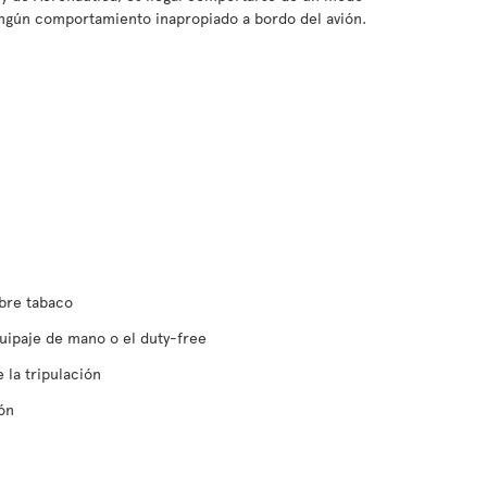
ingún comportamiento inapropiado a bordo del avión.
bre tabaco
uipaje de mano o el duty-free
 la tripulación
ión